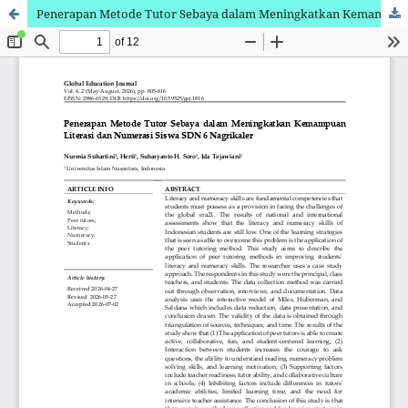
Penerapan Metode Tutor Sebaya dalam Meningkatkan Kemampuan Literasi dan Numerasi Siswa SDN 6 Nagrikaler